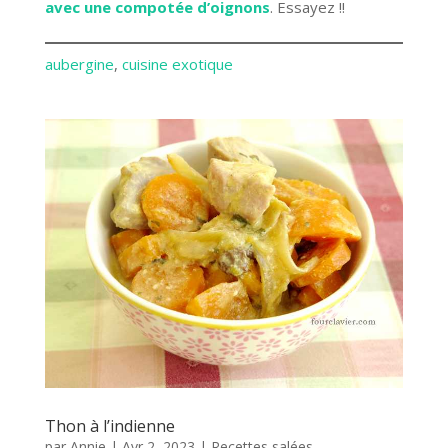
avec une compotée d’oignons
. Essayez !!
aubergine
, 
cuisine exotique
Thon à l’indienne
par
Annie
|
Avr 2, 2023
|
Recettes salées