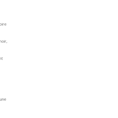
oire
noir,
nt
 une