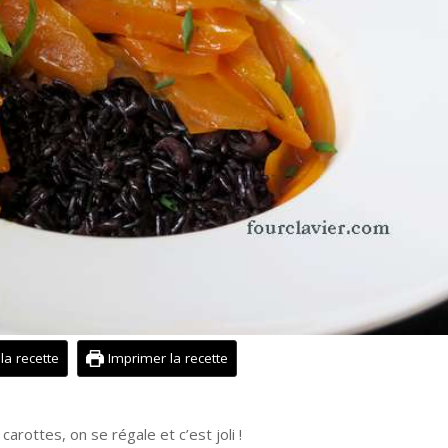
 la recette
Imprimer la recette
arottes, on se régale et c’est joli !