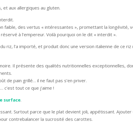
 et aux allergiques au gluten.
nterdit.
on faible, des vertus « intéressantes », promettant la longévité, v
réservé à l’empereur. Voilà pourquoi on le dit « interdit ».
 du riz, l’a importé, et produit donc une version italienne de ce riz 
 noire. Il présente des qualités nutritionnelles exceptionnelles, do
ments.
t de pain grillé… il ne faut pas s’en priver.
o… c’est tout ce que j’aime !
e surface
.
ssant. Surtout parce que le plat devient joli, appétissant. Ajouter
our contrebalancer la sucrosité des carottes.