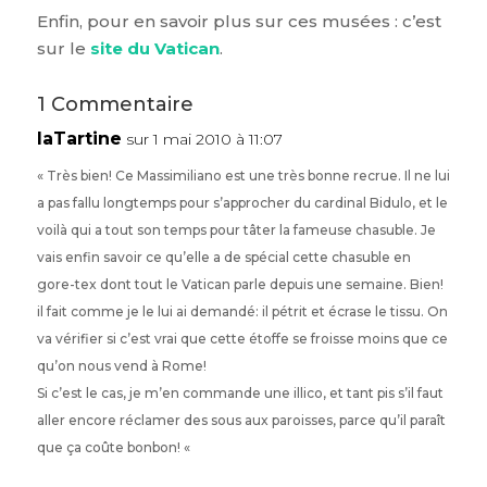
Enfin, pour en savoir plus sur ces musées : c’est
sur le
site du Vatican
.
1 Commentaire
laTartine
sur 1 mai 2010 à 11:07
« Très bien! Ce Massimiliano est une très bonne recrue. Il ne lui
a pas fallu longtemps pour s’approcher du cardinal Bidulo, et le
voilà qui a tout son temps pour tâter la fameuse chasuble. Je
vais enfin savoir ce qu’elle a de spécial cette chasuble en
gore-tex dont tout le Vatican parle depuis une semaine. Bien!
il fait comme je le lui ai demandé: il pétrit et écrase le tissu. On
va vérifier si c’est vrai que cette étoffe se froisse moins que ce
qu’on nous vend à Rome!
Si c’est le cas, je m’en commande une illico, et tant pis s’il faut
aller encore réclamer des sous aux paroisses, parce qu’il paraît
que ça coûte bonbon! «