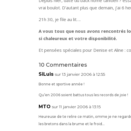
Depuis hier, date du back home tahitien ? ess
vrai boulot. D’autant plus que demain, j’ai 6 heu
21h 30, je file au lit….
A vous tous que nous avons rencontrés lor
si chaleureux et votre disponibilité.
Et pensées spéciales pour Denise et Aline : co
10 Commentaires
SiLuis
sur 13 janvier 2006 à 12:55
Bonne et sportive année !
Qu’en 2006 soient battus tous les records de joie !
MTO
sur 11 janvier 2006 à 13:15
Heureuse de te relire ce matin, omme je ne regarde
les bretons dans la brume et le froid…