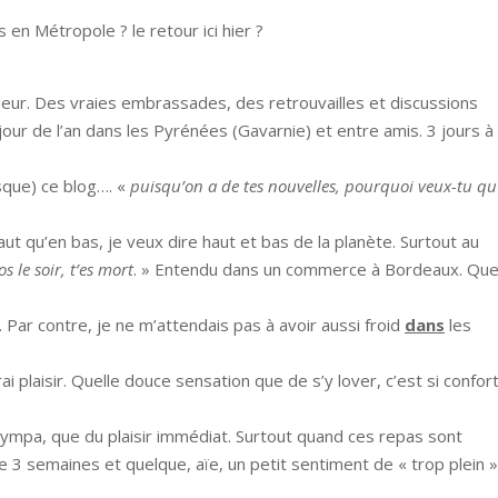
 en Métropole ? le retour ici hier ?
nheur. Des vraies embrassades, des retrouvailles et discussions
our de l’an dans les Pyrénées (Gavarnie) et entre amis. 3 jours à
esque) ce blog…. «
puisqu’on a de tes nouvelles, pourquoi veux-tu qu
t qu’en bas, je veux dire haut et bas de la planète. Surtout au
os le soir, t’es mort
. » Entendu dans un commerce à Bordeaux. Que
ait. Par contre, je ne m’attendais pas à avoir aussi froid
dans
les
ai plaisir. Quelle douce sensation que de s’y lover, c’est si confor
 sympa, que du plaisir immédiat. Surtout quand ces repas sont
e 3 semaines et quelque, aïe, un petit sentiment de « trop plein »