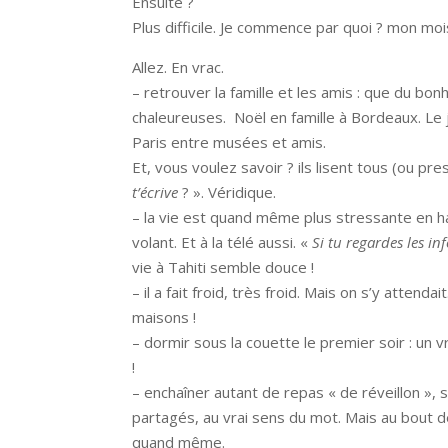
Ensuite ?
Plus difficile. Je commence par quoi ? mon mois
Allez. En vrac.
– retrouver la famille et les amis : que du bo
chaleureuses. Noël en famille à Bordeaux. Le j
Paris entre musées et amis.
Et, vous voulez savoir ? ils lisent tous (ou pr
t’écrive
? ». Véridique.
– la vie est quand même plus stressante en hau
volant. Et à la télé aussi. «
Si tu regardes les inf
vie à Tahiti semble douce !
– il a fait froid, très froid. Mais on s’y attend
maisons !
– dormir sous la couette le premier soir : un vr
!
– enchaîner autant de repas « de réveillon »,
partagés, au vrai sens du mot. Mais au bout d
quand même.