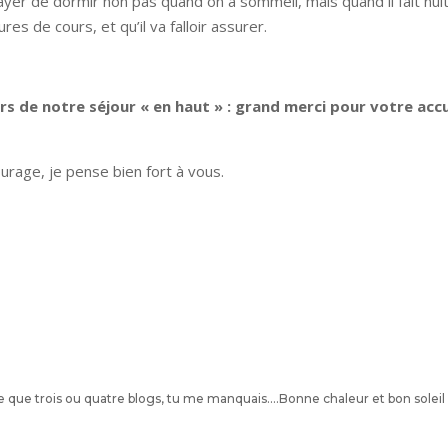
ayer de dormir non pas quand on a sommeil, mais quand il fait nuit
res de cours, et qu’il va falloir assurer.
s de notre séjour « en haut » : grand merci pour votre accu
urage, je pense bien fort à vous.
 que trois ou quatre blogs, tu me manquais….Bonne chaleur et bon soleil