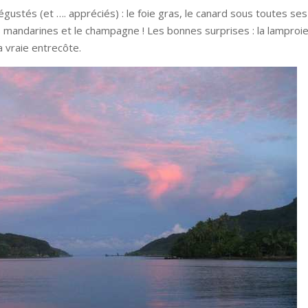
gustés (et …. appréciés) : le foie gras, le canard sous toutes ses
 mandarines et le champagne ! Les bonnes surprises : la lamproie
a vraie entrecôte.