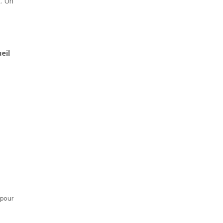
. Un
eil
 pour