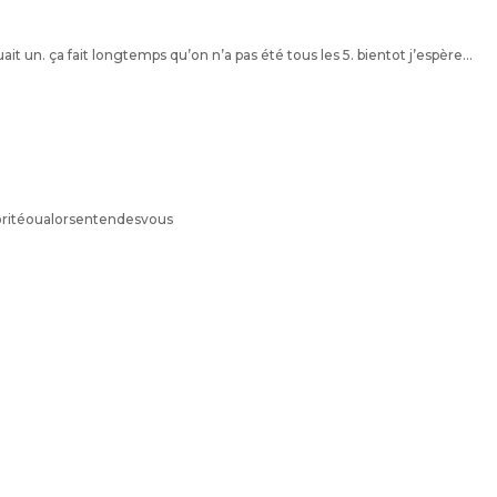
t un. ça fait longtemps qu’on n’a pas été tous les 5. bientot j’espère…
oritéoualorsentendesvous