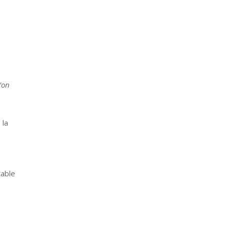
’on
 la
table