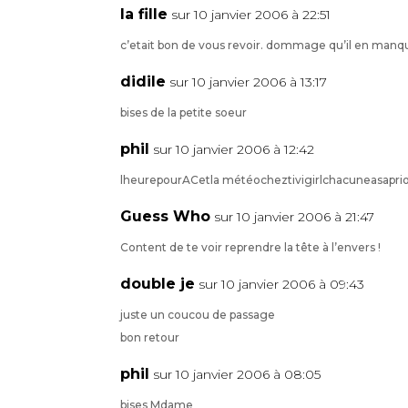
la fille
sur 10 janvier 2006 à 22:51
c’etait bon de vous revoir. dommage qu’il en manquai
didile
sur 10 janvier 2006 à 13:17
bises de la petite soeur
phil
sur 10 janvier 2006 à 12:42
lheurepourACetla météocheztivigirlchacuneasapri
Guess Who
sur 10 janvier 2006 à 21:47
Content de te voir reprendre la tête à l’envers !
double je
sur 10 janvier 2006 à 09:43
juste un coucou de passage
bon retour
phil
sur 10 janvier 2006 à 08:05
bises Mdame