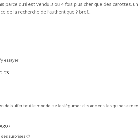
s parce qu’il est vendu 3 ou 4 fois plus cher que des carottes. un
e de la recherche de l’authentique ? bref…
’y essayer.
10:03
en de bluffer tout le monde sur les légumes dits anciens: les grands aimen
 08:07
r des surprises 😉