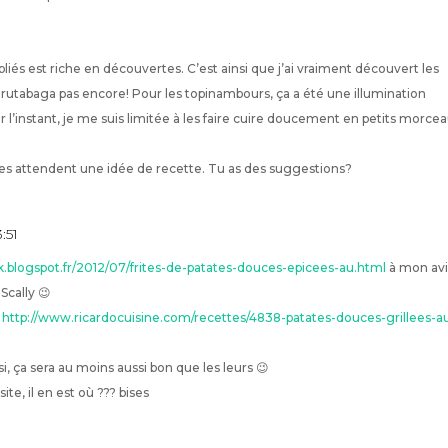
iés est riche en découvertes. C’est ainsi que j’ai vraiment découvert les
e rutabaga pas encore! Pour les topinambours, ça a été une illumination
ur l’instant, je me suis limitée à les faire cuire doucement en petits morce
les attendent une idée de recette. Tu as des suggestions?
:51
k.blogspot.fr/2012/07/frites-de-patates-douces-epicees-au.html
à mon avi
Scally 😉
e
http://www.ricardocuisine.com/recettes/4838-patates-douces-grillees-a
i, ça sera au moins aussi bon que les leurs 😉
site, il en est où ??? bises