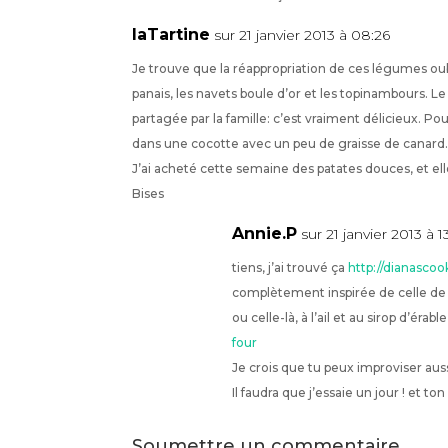
laTartine
sur 21 janvier 2013 à 08:26
Je trouve que la réappropriation de ces légumes oubl
panais, les navets boule d’or et les topinambours. L
partagée par la famille: c’est vraiment délicieux. Po
dans une cocotte avec un peu de graisse de canard.
J’ai acheté cette semaine des patates douces, et el
Bises
Annie.P
sur 21 janvier 2013 à 13
tiens, j’ai trouvé ça
http://dianascoo
complètement inspirée de celle de 
ou celle-là, à l’ail et au sirop d’érabl
four
Je crois que tu peux improviser auss
Il faudra que j’essaie un jour ! et ton 
Soumettre un commentaire