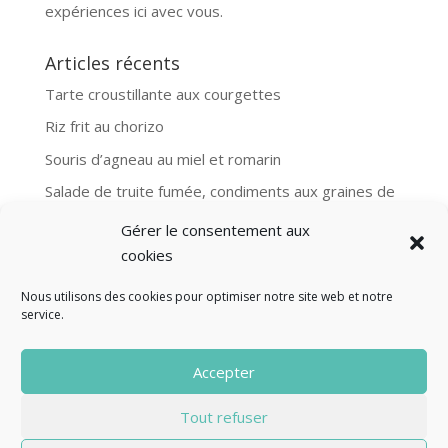
expériences ici avec vous.
Articles récents
Tarte croustillante aux courgettes
Riz frit au chorizo
Souris d’agneau au miel et romarin
Salade de truite fumée, condiments aux graines de
moutarde
Gérer le consentement aux
Aubergines et boulgour, recette Ottolenghi
cookies
Nous utilisons des cookies pour optimiser notre site web et notre
service.
© Fourclavier - 2025
Accepter
Mentions légales
Politique de confidentialité
Tout refuser
Contact