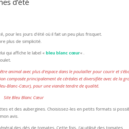
mes d’été
, pour les jours d’été où il fait un peu plus frisquet.
core plus de simplicité.
lui qui affiche le label «
bleu blanc cœur
« .
oulet.
être animal avec plus d’espace dans le poulailler pour courir et s’éba
tion composée principalement de céréales et diversifiée avec de la gr
Bleu-Blanc-Cœur), pour une viande tendre de qualité.
Site Bleu Blanc Cœur
ettes et des aubergines. Choisissez-les en petits formats si possi
 mon avis.
énéral des dés de tomates. Cette fois, j’ai utilisé des tomates