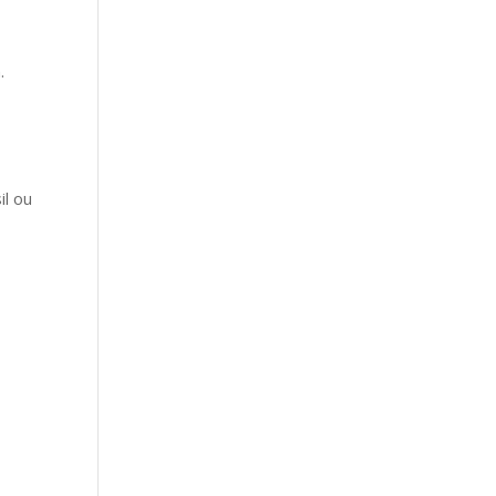
.
il ou