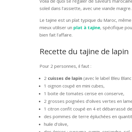
Voilà de quoi se régaler de saveurs marocaine
soleil dans l’assiette, avec une viande maigre.
Le tajine est un plat typique du Maroc, même 
mieux utiliser un
plat à tajine
, spécifique po
bien fait l’affaire.
Recette du tajine de lapin
Pour 2 personnes, il faut :
2
cuisses de lapin
(avec le label Bleu Blanc
1 oignon coupé en mini cubes,
1 boite de tomates cerise en conserve,
2 grosses poignées d’olives vertes en lame
1 citron confit coupé en 4 et débarrassé d
des pommes de terre épluchées en quantité 
huile d’olive,
des épices : curcuma, cumin, coriandre, sel,