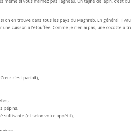
s même si vous n’aimez pas l’agneau. Un tajine de lapin, c’est du
si on en trouve dans tous les pays du Maghreb. En général, il vau
ur une cuisson à l’étouffée. Comme je n’en ai pas, une cocotte a tr
 Cœur c’est parfait),
lles,
es pépins,
suffisante (et selon votre appétit),
 poivre