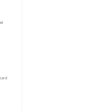
il
icard