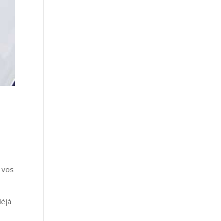
t vos
déjà