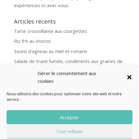
expériences ici avec vous.
Articles récents
Tarte croustillante aux courgettes
Riz frit au chorizo
Souris d’agneau au miel et romarin
Salade de truite fumée, condiments aux graines de
moutarde
Gérer le consentement aux
Aubergines et boulgour, recette Ottolenghi
cookies
Nous utilisons des cookies pour optimiser notre site web et notre
service.
© Fourclavier - 2025
Accepter
Mentions légales
Politique de confidentialité
Tout refuser
Contact