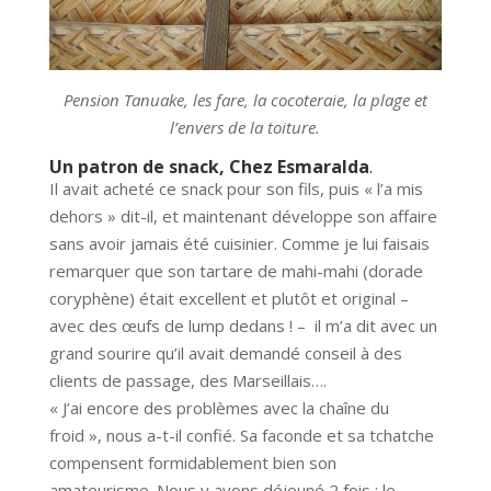
Pension Tanuake, les fare, la cocoteraie, la plage et
l’envers de la toiture.
Un patron de snack, Chez Esmaralda
.
Il avait acheté ce snack pour son fils, puis « l’a mis
dehors » dit-il, et maintenant développe son affaire
sans avoir jamais été cuisinier. Comme je lui faisais
remarquer que son tartare de mahi-mahi (dorade
coryphène) était excellent et plutôt et original –
avec des œufs de lump dedans ! – il m’a dit avec un
grand sourire qu’il avait demandé conseil à des
clients de passage, des Marseillais….
« J’ai encore des problèmes avec la chaîne du
froid », nous a-t-il confié. Sa faconde et sa tchatche
compensent formidablement bien son
amateurisme. Nous y avons déjeuné 2 fois : le