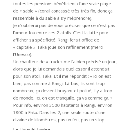
toutes les pensions bénéficient d’une vraie plage
de « sable » (corail concassé très très fin, donc ça
ressemble à du sable à s’y méprendre).
Je n’oublierai pas de vous préciser que ce n’est pas
l’amour fou entre ces 2 atolls. C’est la lutte pour
afficher sa spécificité. Rangi ferait office de
« capitale », Faka joue son raffinement (merci
l’Unesco).
Un chauffeur de « truck » me l’a bien précisé un jour,
alors que je lui demandais quel essor il attendait
pour son atoll, Faka. Et il me répondit : « ici on est
bien, pas comme à Rangi. Là-bas, ils sont trop
nombreux, ça devient bruyant et pollué, il y a trop
de monde. Ici, on est tranquille, ça va comme ça. »
Pour info, environ 3500 habitants à Rangi, environ
1800 à Faka. Dans les 2, une seule route d’une
dizaine de kilomètres, pas un feu, pas un stop.
Le Havaiki Lodge