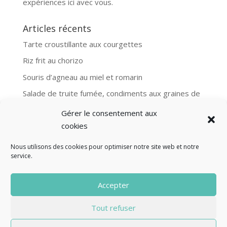
expériences ici avec vous.
Articles récents
Tarte croustillante aux courgettes
Riz frit au chorizo
Souris d’agneau au miel et romarin
Salade de truite fumée, condiments aux graines de
moutarde
Gérer le consentement aux
Aubergines et boulgour, recette Ottolenghi
cookies
Nous utilisons des cookies pour optimiser notre site web et notre
service.
© Fourclavier - 2025
Accepter
Mentions légales
Politique de confidentialité
Tout refuser
Contact