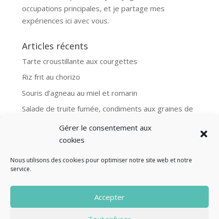
occupations principales, et je partage mes
expériences ici avec vous.
Articles récents
Tarte croustillante aux courgettes
Riz frit au chorizo
Souris d’agneau au miel et romarin
Salade de truite fumée, condiments aux graines de
moutarde
Gérer le consentement aux
Aubergines et boulgour, recette Ottolenghi
cookies
Nous utilisons des cookies pour optimiser notre site web et notre
service.
© Fourclavier - 2025
Accepter
Mentions légales
Politique de confidentialité
Tout refuser