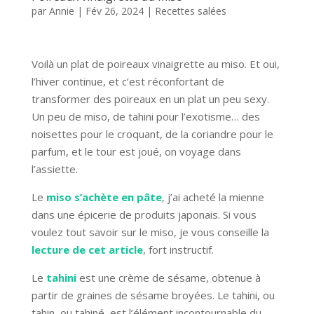
par
Annie
|
Fév 26, 2024
|
Recettes salées
Voilà un plat de poireaux vinaigrette au miso. Et oui,
l’hiver continue, et c’est réconfortant de
transformer des poireaux en un plat un peu sexy.
Un peu de miso, de tahini pour l’exotisme… des
noisettes pour le croquant, de la coriandre pour le
parfum, et le tour est joué, on voyage dans
l’assiette.
Le
miso s’achète en pâte
, j’ai acheté la mienne
dans une épicerie de produits japonais. Si vous
voulez tout savoir sur le miso, je vous conseille la
lecture de cet article
, fort instructif.
Le
tahini
est une crème de sésame, obtenue à
partir de graines de sésame broyées. Le tahini, ou
tahin, ou tahiné, est l’élément incontournable du