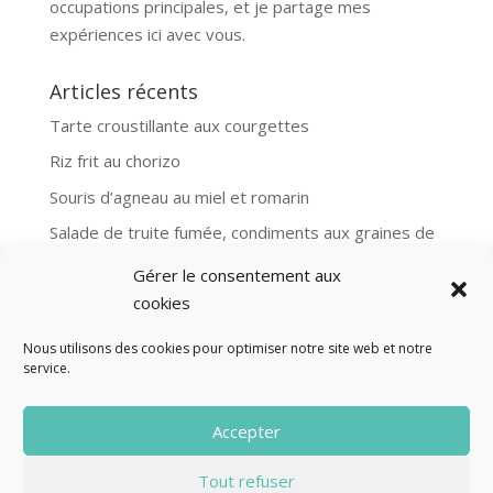
occupations principales, et je partage mes
expériences ici avec vous.
Articles récents
Tarte croustillante aux courgettes
Riz frit au chorizo
Souris d’agneau au miel et romarin
Salade de truite fumée, condiments aux graines de
moutarde
Gérer le consentement aux
Aubergines et boulgour, recette Ottolenghi
cookies
Nous utilisons des cookies pour optimiser notre site web et notre
service.
© Fourclavier - 2025
Accepter
Mentions légales
Politique de confidentialité
Tout refuser