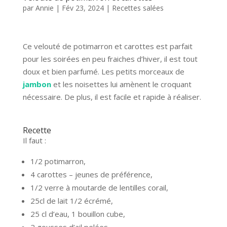
par
Annie
|
Fév 23, 2024
|
Recettes salées
Ce velouté de potimarron et carottes est parfait
pour les soirées en peu fraiches d’hiver, il est tout
doux et bien parfumé. Les petits morceaux de
jambon
et les noisettes lui amènent le croquant
nécessaire. De plus, il est facile et rapide à réaliser.
Recette
Il faut :
1/2 potimarron,
4 carottes – jeunes de préférence,
1/2 verre à moutarde de lentilles corail,
25cl de lait 1/2 écrémé,
25 cl d’eau, 1 bouillon cube,
2 gousses d’ail pelées,