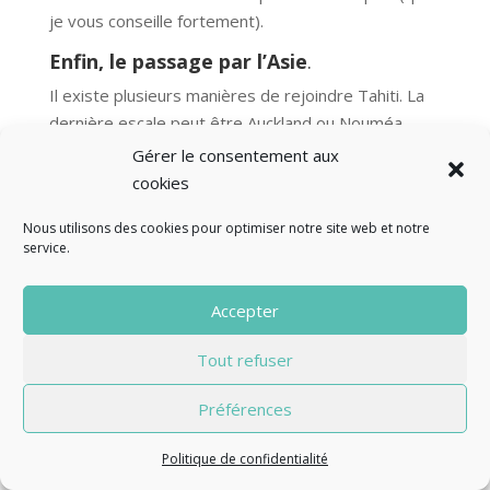
je vous conseille fortement).
Enfin, le passage par l’Asie
.
Il existe plusieurs manières de rejoindre Tahiti. La
dernière escale peut être Auckland ou Nouméa,
tant que ATN n’a pas repris ses vols vers Tokyo.
Gérer le consentement aux
Vous pouvez vous rapprocher du Cercle des
cookies
Vacances, qui prévoit souvent un vol Emirates, via
Nous utilisons des cookies pour optimiser notre site web et notre
un passage par Dubaï et Auckland, ou un vol Air
service.
New Zeland, via Londres, Hong Kong et Auckland.
A bientôt pour la suite : l’hébergement à Tahiti et
Accepter
dans les îles, les activités recommandées.
Tout refuser
« Entrées précédentes
Préférences
Politique de confidentialité