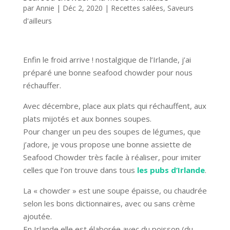
par
Annie
|
Déc 2, 2020
|
Recettes salées
,
Saveurs
d'ailleurs
Enfin le froid arrive ! nostalgique de l’Irlande, j’ai
préparé une bonne seafood chowder pour nous
réchauffer.
Avec décembre, place aux plats qui réchauffent, aux
plats mijotés et aux bonnes soupes.
Pour changer un peu des soupes de légumes, que
j’adore, je vous propose une bonne assiette de
Seafood Chowder très facile à réaliser, pour imiter
celles que l’on trouve dans tous
les pubs d’Irlande
.
La « chowder » est une soupe épaisse, ou chaudrée
selon les bons dictionnaires, avec ou sans crème
ajoutée.
En Irlande elle est élaborée avec du poisson (du