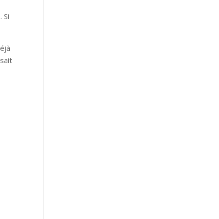
 Si
déjà
sait