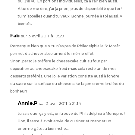
oui, j’ai vu. En portions individuelles, ça a l’air bien aussi.
A toi de me dire, j’ai (à priori) plus de disponibilité que toi !
tu m’appelles quand tu veux. Bonne journée à toi aussi. A
bientôt.
Fab
sur 3 avril 2011 à 19:29
Remarque bien que si tu n’as pas de Philadelphia le St Morêt
permet d’achever absolument le même effet.
Sinon, perso je préfère le cheesecake cuit au four par
opposition au cheesecake froid mais cela reste un de mes
desserts préférés. Une jolie variation consiste aussi à fondre
du sucre sur la surface du cheesecake façon crème brulée: du
bonheur!
Annie.P
sur 3 avril 2011 à 21:14
tu sais que, ça y est, on trouve du Philadelphia à Monoprix !
Bon, il reste à avoir envie de cuisiner et manger un
énorme gâteau bien riche…