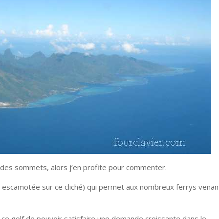
des sommets, alors j’en profite pour commenter.
u escamotée sur ce cliché) qui permet aux nombreux ferrys venan
ec ce golf de pouvoir satisfaire une demande croissante dans le