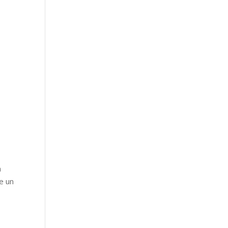
a
e un