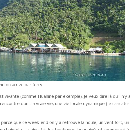
nd on arrive par ferry
st vivante (comme Huahine par exemple). Je veux dire là qu’il n’y 
encontre donc la vraie vie, une vie locale dynamique (je caricatur
.
 parce que ce week-end on y a retrouvé la houle, un vent fort, un
ne baignée, j’ai ainsi fait les boutiques, bouquiné, et commencé à