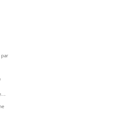
 par
a
e….
 ne