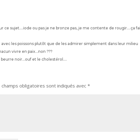
r ce sujet….iode ou pas je ne bronze pas, je me contente de rougir….ça fai
ner avec les poissons plutôt que de les admirer simplement dans leur milieu
chacun vivre en paix…non ???
u beurre noir…ouf et le cholestérol….
 champs obligatoires sont indiqués avec
*