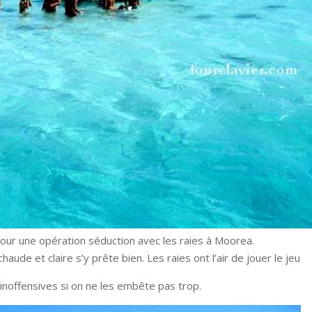
our une opération séduction avec les raies à Moorea.
haude et claire s’y prête bien. Les raies ont l’air de jouer le jeu
i inoffensives si on ne les embête pas trop.