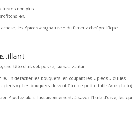
 tristes non plus.
profitons-en.
nc acheté) les épices « signature » du fameux chef prolifique
.
stillant
e, une tête d’ail, sel, poivre, sumac, zaatar.
-le. En détacher les bouquets, en coupant les « pieds » qui les
 pieds »). Les bouquets doivent être de petite taille (voir photo)
r. Ajoutez alors l’assaisonnement, à savoir l’huile d’olive, les ép