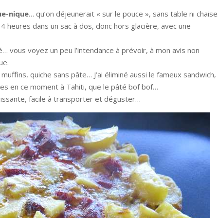
ue-nique
… qu’on déjeunerait « sur le pouce », sans table ni chais
 4 heures dans un sac à dos, donc hors glacière, avec une
iné… vous voyez un peu l’intendance à prévoir, à mon avis non
ue.
 muffins, quiche sans pâte… J’ai éliminé aussi le fameux sandwich,
es en ce moment à Tahiti, que le pâté bof bof…
rissante, facile à transporter et déguster…