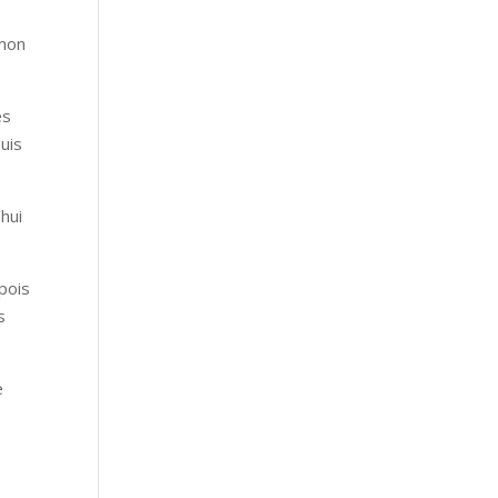
 mon
es
suis
’hui
 pois
s
e