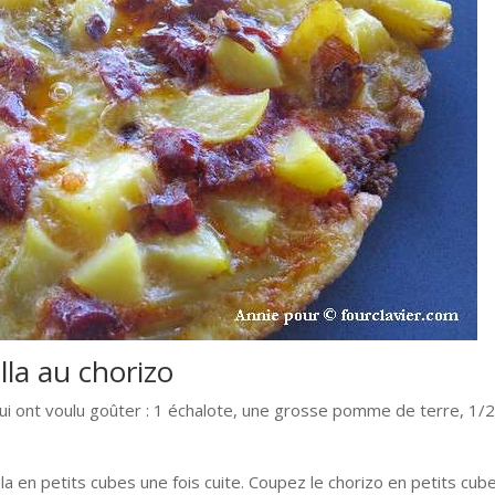
illa au chorizo
 ont voulu goûter : 1 échalote, une grosse pomme de terre, 1/
-la en petits cubes une fois cuite. Coupez le chorizo en petits cub