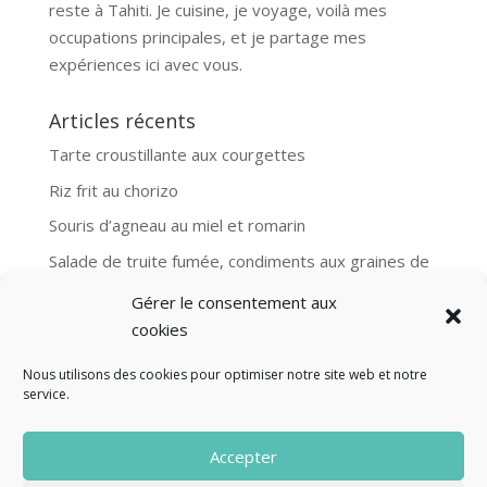
reste à Tahiti. Je cuisine, je voyage, voilà mes
occupations principales, et je partage mes
expériences ici avec vous.
Articles récents
Tarte croustillante aux courgettes
Riz frit au chorizo
Souris d’agneau au miel et romarin
Salade de truite fumée, condiments aux graines de
moutarde
Gérer le consentement aux
Aubergines et boulgour, recette Ottolenghi
cookies
Nous utilisons des cookies pour optimiser notre site web et notre
service.
© Fourclavier - 2025
Accepter
Mentions légales