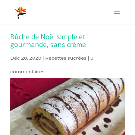
Bûche de Noël simple et
gourmande, sans crème
Déc 20, 2020
|
Recettes sucrées
|
0
commentaires