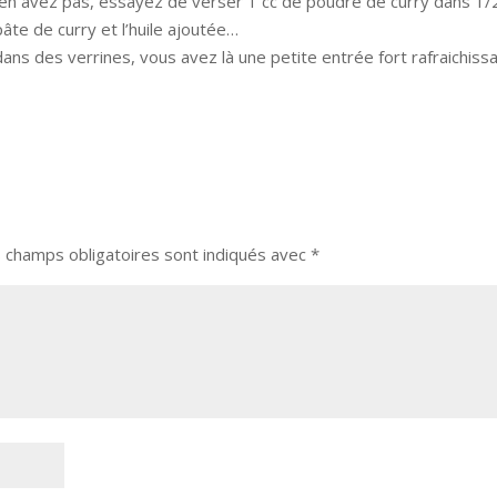
us n’en avez pas, essayez de verser 1 cc de poudre de curry dans 1/
te de curry et l’huile ajoutée…
s des verrines, vous avez là une petite entrée fort rafraichissa
 champs obligatoires sont indiqués avec
*