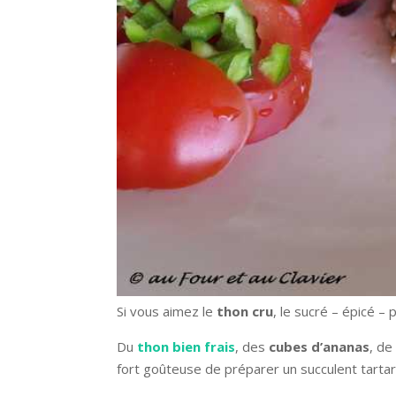
Si vous aimez le
thon cru
, le sucré – épicé –
Du
thon bien frais
, des
cubes d’ananas
, de
fort goûteuse de préparer un succulent tartar