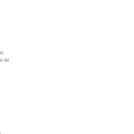
as
te de