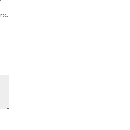
2
nte.