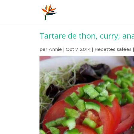
Tartare de thon, curry, an
par
Annie
|
Oct 7, 2014
|
Recettes salées