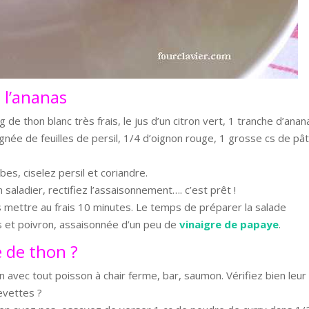
 l’ananas
 g de thon blanc très frais, le jus d’un citron vert, 1 tranche d’anan
oignée de feuilles de persil, 1/4 d’oignon rouge, 1 grosse cs de pâ
es, ciselez persil et coriandre.
saladier, rectifiez l’assaisonnement…. c’est prêt !
les mettre au frais 10 minutes. Le temps de préparer la salade
s et poivron, assaisonnée d’un peu de
vinaigre de papaye
.
 de thon ?
on avec tout poisson à chair ferme, bar, saumon. Vérifiez bien leur
evettes ?