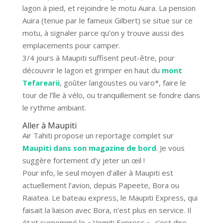
lagon à pied, et rejoindre le motu Auira. La pension
Auira (tenue par le fameux Gilbert) se situe sur ce
motu, à signaler parce qu’on y trouve aussi des
emplacements pour camper.
3/4 jours à Maupiti suffisent peut-être, pour
découvrir le lagon et grimper en haut du
mont
Tefarearii
, goûter langoustes ou varo*, faire le
tour de l’île à vélo, ou tranquillement se fondre dans
le rythme ambiant.
Aller à Maupiti
Air Tahiti propose un reportage complet sur
Maupiti dans son magazine de bord
. Je vous
suggère fortement d’y jeter un œil !
Pour info, le seul moyen d’aller à Maupiti est
actuellement l’avion, depuis Papeete, Bora ou
Raiatea. Le bateau express, le Maupiti Express, qui
faisait la liaison avec Bora, n’est plus en service. Il
était surnommé le « Vomiti Express », c’est dire….