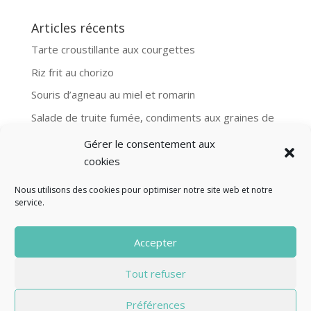
Articles récents
Tarte croustillante aux courgettes
Riz frit au chorizo
Souris d’agneau au miel et romarin
Salade de truite fumée, condiments aux graines de
moutarde
Gérer le consentement aux
Aubergines et boulgour, recette Ottolenghi
cookies
Nous utilisons des cookies pour optimiser notre site web et notre
service.
© Fourclavier - 2025
Accepter
Mentions légales
Politique de confidentialité
Tout refuser
Contact
Préférences