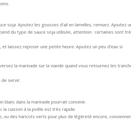
lomo.
auce soja. Ajoutez les gousses d’ail en lamelles, remuez. Ajoutez u
pend du type de sauce soja utilisée, attention : certaines sont tr
 et laissez reposer une petite heure. Ajoutez un peu d’eau si
 versez la marinade sur la viande quand vous retournez les tranc
de servir.
in blanc dans la marinade pourrait convenir.
c la cuisson à la poêle est très rapide.
, ou des haricots verts pour plus de légèreté encore, convienne