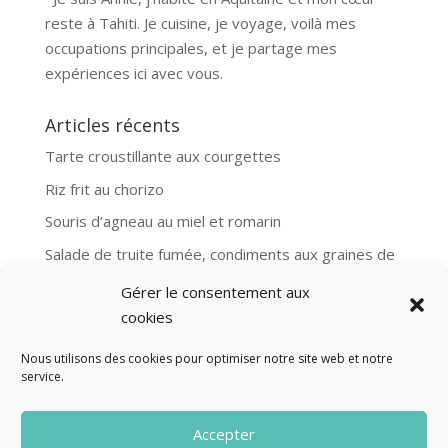
reste à Tahiti. Je cuisine, je voyage, voilà mes
occupations principales, et je partage mes
expériences ici avec vous.
Articles récents
Tarte croustillante aux courgettes
Riz frit au chorizo
Souris d’agneau au miel et romarin
Salade de truite fumée, condiments aux graines de
moutarde
Gérer le consentement aux
Aubergines et boulgour, recette Ottolenghi
cookies
Nous utilisons des cookies pour optimiser notre site web et notre
service.
© Fourclavier - 2025
Accepter