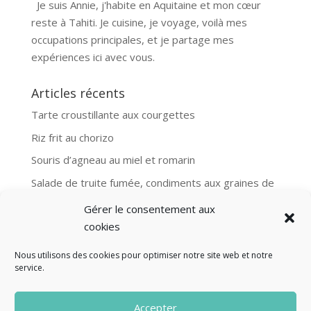
Je suis Annie, j'habite en Aquitaine et mon cœur
reste à Tahiti. Je cuisine, je voyage, voilà mes
occupations principales, et je partage mes
expériences ici avec vous.
Articles récents
Tarte croustillante aux courgettes
Riz frit au chorizo
Souris d’agneau au miel et romarin
Salade de truite fumée, condiments aux graines de
moutarde
Gérer le consentement aux
Aubergines et boulgour, recette Ottolenghi
cookies
Nous utilisons des cookies pour optimiser notre site web et notre
service.
© Fourclavier - 2025
Accepter