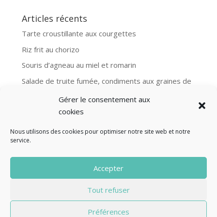
Articles récents
Tarte croustillante aux courgettes
Riz frit au chorizo
Souris d’agneau au miel et romarin
Salade de truite fumée, condiments aux graines de
moutarde
Gérer le consentement aux
Aubergines et boulgour, recette Ottolenghi
cookies
Nous utilisons des cookies pour optimiser notre site web et notre
service.
© Fourclavier - 2025
Accepter
Mentions légales
Politique de confidentialité
Tout refuser
Contact
Préférences