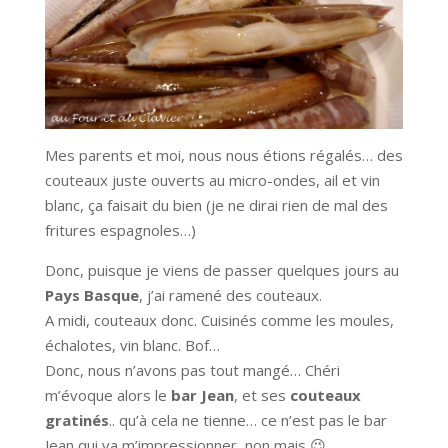
Mes parents et moi, nous nous étions régalés… des
couteaux juste ouverts au micro-ondes, ail et vin
blanc, ça faisait du bien (je ne dirai rien de mal des
fritures espagnoles…)
Donc, puisque je viens de passer quelques jours au
Pays Basque
, j’ai ramené des couteaux.
A midi, couteaux donc. Cuisinés comme les moules,
échalotes, vin blanc. Bof…
Donc, nous n’avons pas tout mangé… Chéri
m’évoque alors le
bar Jean
, et ses
couteaux
gratinés
.. qu’à cela ne tienne… ce n’est pas le bar
Jean qui va m’impressionner, non mais 😉