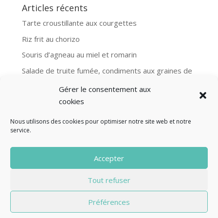
Articles récents
Tarte croustillante aux courgettes
Riz frit au chorizo
Souris d’agneau au miel et romarin
Salade de truite fumée, condiments aux graines de
moutarde
Gérer le consentement aux
Aubergines et boulgour, recette Ottolenghi
cookies
Nous utilisons des cookies pour optimiser notre site web et notre
service.
© Fourclavier - 2025
Accepter
Mentions légales
Politique de confidentialité
Tout refuser
Contact
Préférences