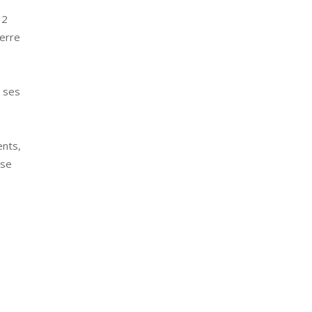
 2
erre
é ses
ents,
 se