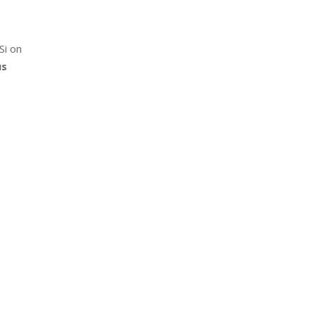
 Si on
us