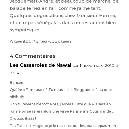
Jacquemart-André, et beaucoup de marche, de
balade le nez en l’air, comme j’aime tant.
Quelques dégustations chez Monsieur Hermé,
et un repas sénégalais dans un restaurant bien
sympathique.
A bientôt. Portez-vous bien.
4 Commentaires
Les Casseroles de Nawal
sur 1 novembre 2010 à
23:14
Bonsoir,
Quèèè « Fameuse » ? Tu nous la fait Blogguerie là ou quoi
hihihi 🙂
Bon tu reviens bientôt alors, j’espère juste que Pia sera en
forme on se refera alors une virée Parisienne Gourmande …
Grosses Bizzz !
Ps : Paris est Magique je le ressens tous les jours depuis mon