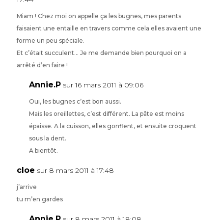
Miam ! Chez moi on appelle ça les bugnes, mes parents
faisaient une entaille en travers comme cela elles avaient une
forme un peu spéciale.
Et c’était succulent… Je me demande bien pourquoi on a
arrêté d’en faire !
Annie.P
sur 16 mars 2011 à 09:06
Oui, les bugnes c’est bon aussi.
Mais les oreillettes, c’est différent. La pâte est moins
épaisse. A la cuisson, elles gonflent, et ensuite croquent
sous la dent.
A bientôt.
cloe
sur 8 mars 2011 à 17:48
j’arrive
tu m’en gardes
Annie.P
sur 8 mars 2011 à 18:08