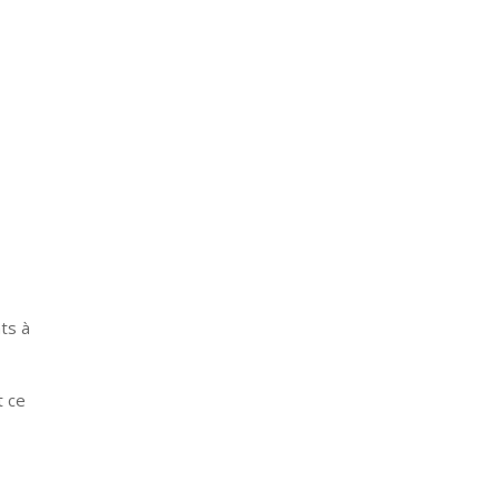
nts à
t ce