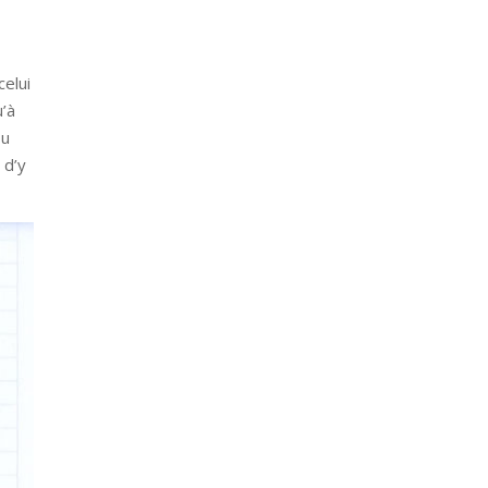
celui
u’à
ou
 d’y