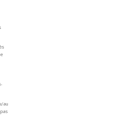
s
ès
le
i-
u’au
 pas