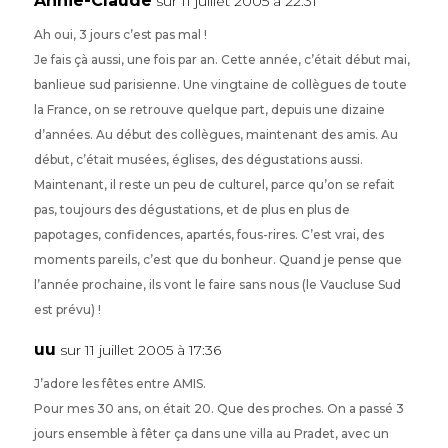
Annie-Claude
sur 11 juillet 2005 à 22:31
Ah oui, 3 jours c’est pas mal !
Je fais çà aussi, une fois par an. Cette année, c’était début mai,
banlieue sud parisienne. Une vingtaine de collègues de toute
la France, on se retrouve quelque part, depuis une dizaine
d’années. Au début des collègues, maintenant des amis. Au
début, c’était musées, églises, des dégustations aussi.
Maintenant, il reste un peu de culturel, parce qu’on se refait
pas, toujours des dégustations, et de plus en plus de
papotages, confidences, apartés, fous-rires. C’est vrai, des
moments pareils, c’est que du bonheur. Quand je pense que
l’année prochaine, ils vont le faire sans nous (le Vaucluse Sud
est prévu) !
uu
sur 11 juillet 2005 à 17:36
J’adore les fêtes entre AMIS.
Pour mes 30 ans, on était 20. Que des proches. On a passé 3
jours ensemble à fêter ça dans une villa au Pradet, avec un