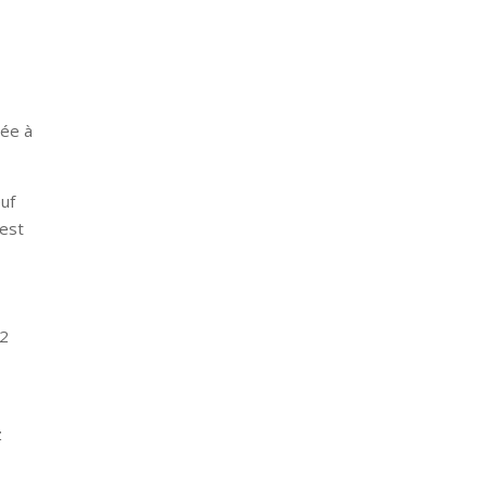
mée à
uf
’est
/2
z