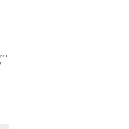
 peu
t,