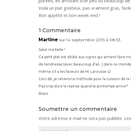
purées, en arrosant d’un peu ou beaucoup de s
Voilà un plat goûteux, pas vraiment gras, facile
Bon appétit et bon week-end !
1 Commentaire
Martine
sur 14 septembre 2015 à 08:53
Salut ma belle !
Ce petit plat est dédié aux ogres qui aiment faire m
de tendresse (avec beaucoup d’ail…) dans ce monde d
même s’il a les faveurs de M. Larousse 😉
Ceci dit, je retiens ta méthode pour la cuisson de la
Pas trop dure la reprise quand le printemps arrive?
Bises
Soumettre un commentaire
Votre adresse e-mail ne sera pas publiée.
Les