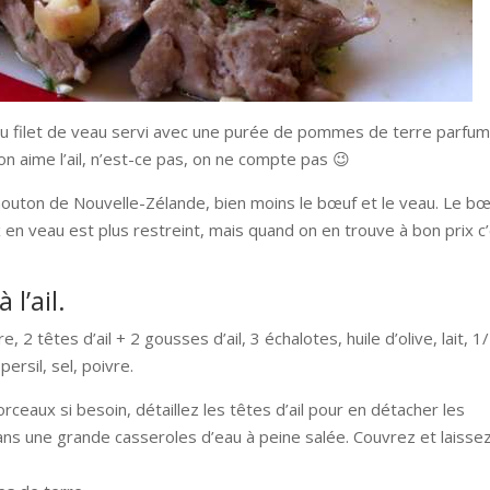
ur du filet de veau servi avec une purée de pommes de terre parfu
nd on aime l’ail, n’est-ce pas, on ne compte pas 😉
mouton de Nouvelle-Zélande, bien moins le bœuf et le veau. Le bœ
x en veau est plus restreint, mais quand on en trouve à bon prix c
l’ail.
2 têtes d’ail + 2 gousses d’ail, 3 échalotes, huile d’olive, lait, 1
ersil, sel, poivre.
eaux si besoin, détaillez les têtes d’ail pour en détacher les
ans une grande casseroles d’eau à peine salée. Couvrez et laisse