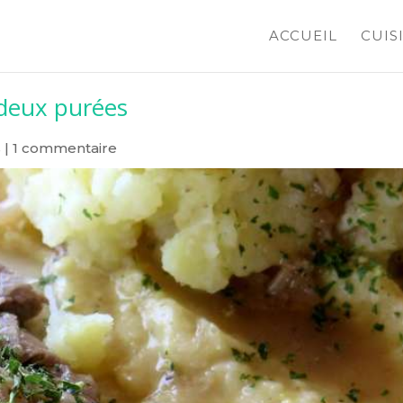
ACCUEIL
CUIS
, deux purées
s
|
1 commentaire