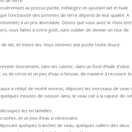
es de terre.
ssièrement au presse purée, mélangez en ajoutant lait et huile
e que l’onctuosité des pommes de terre dépend de leur qualité. A
entionnée) à un prix abordable. Disons que vous avez le choix ent
rs, vous faites à votre goût, sans oublier de donner un tour de
u de lait, et mixez-les. Vous obtenez une purée toute douce.
 revenir doucement, sans les colorer, dans un fond d’huile d’olive.
 ou de citron et un peu d’eau si besoin, de manière à recouvrir t
 sauce a réduit de moitié environ, déposez les morceaux de veau 
quelques minutes de cuisson. Ainsi, le veau cuit à la vapeur de ce
 découpez-les en lamelles.
écrasées, et un peu d’eau si nécessaire.
 déposant quelques tranches de veau, quelques cuillers des deux