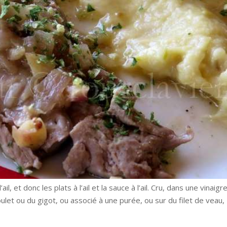
ail, et donc les plats à l’ail et la sauce à l’ail. Cru, dans une vinaigr
ulet ou du gigot, ou associé à une purée, ou sur du filet de veau,