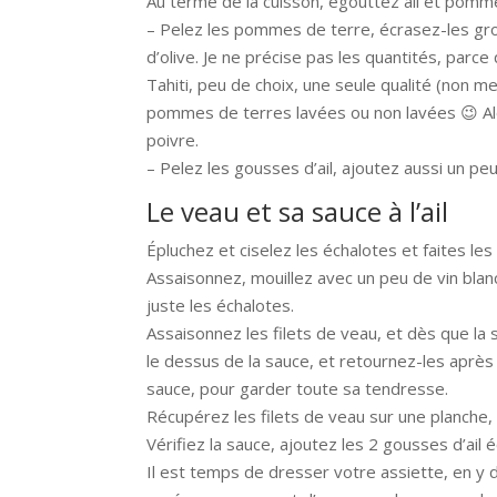
Au terme de la cuisson, égouttez ail et pomm
– Pelez les pommes de terre, écrasez-les gro
d’olive. Je ne précise pas les quantités, parc
Tahiti, peu de choix, une seule qualité (non m
pommes de terres lavées ou non lavées 😉 Alo
poivre.
– Pelez les gousses d’ail, ajoutez aussi un pe
Le veau et sa sauce à l’ail
Épluchez et ciselez les échalotes et faites les
Assaisonnez, mouillez avec un peu de vin blanc
juste les échalotes.
Assaisonnez les filets de veau, et dès que la
le dessus de la sauce, et retournez-les après 
sauce, pour garder toute sa tendresse.
Récupérez les filets de veau sur une planche,
Vérifiez la sauce, ajoutez les 2 gousses d’ail 
Il est temps de dresser votre assiette, en y