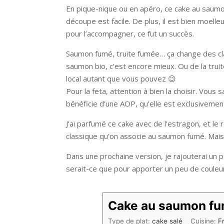
En pique-nique ou en apéro, ce cake au saumon f
découpe est facile. De plus, il est bien moelle
pour l’accompagner, ce fut un succès.
Saumon fumé, truite fumée… ça change des clas
saumon bio, c’est encore mieux. Ou de la tru
local autant que vous pouvez 😉
Pour la feta, attention à bien la choisir. Vous 
bénéficie d’une AOP, qu’elle est exclusivement
J’ai parfumé ce cake avec de l’estragon, et le r
classique qu’on associe au saumon fumé. Mais, v
Dans une prochaine version, je rajouterai un
serait-ce que pour apporter un peu de couleur 
Cake au saumon fum
Type de plat:
cake salé
Cuisine:
F