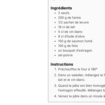
Ingrédients
2
oeufs
200 g
de farine
1/2
sachet de levure
18 cl
de lait
5 cl
de vin blanc
8 cl
d'huile d'olive
150 g
de saumon fumé
100 g
de feta
un bouquet
d'estragon
sel poivre
Instructions
Préchauffez le four à 180°
Dans un saladier, mélangez la fa
lait et le vin blanc.
Quand la pâte est bien homogè
l'estragon effeuillé. Mélangez b
Versez la pâte dans un moule à