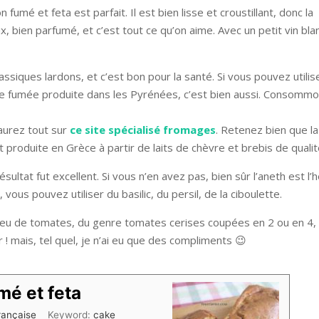
umé et feta est parfait. Il est bien lisse et croustillant, donc la
ux, bien parfumé, et c’est tout ce qu’on aime. Avec un petit vin bla
siques lardons, et c’est bon pour la santé. Si vous pouvez utilis
ite fumée produite dans les Pyrénées, c’est bien aussi. Consomm
saurez tout sur
ce site spécialisé fromages
. Retenez bien que la
 produite en Grèce à partir de laits de chèvre et brebis de qualit
ésultat fut excellent. Si vous n’en avez pas, bien sûr l’aneth est l’
ous pouvez utiliser du basilic, du persil, de la ciboulette.
 peu de tomates, du genre tomates cerises coupées en 2 ou en 4,
! mais, tel quel, je n’ai eu que des compliments 😉
é et feta
rançaise
Keyword:
cake