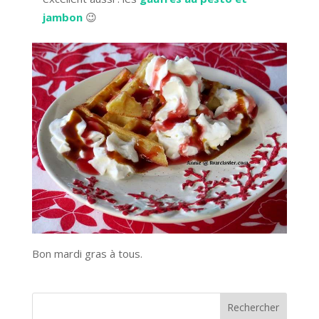
jambon
😉
Bon mardi gras à tous.