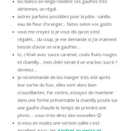
les blancs en neige rendent ces gaufres très
aériennes, un régal.
autres parfums possibles pour la pâte : vanille,
eau de fleur d’oranger… faites selon vos goûts.
vous me croyez si je vous dis qu’on s’est
régalés… du coup, je me demande si j’ai vraiment
besoin d’avoir un vrai gaufrier…
ici, c’était avec sauce caramel, coulis fruits rouges
et chantilly… mon chéri serait-il un vrai bec sucré ?
devinez….
je recommande de les manger très vite après
leur sortie du four, elles sont alors bien
croustillantes. Par contre, essayez de maintenir
dans une forme présentable la chantilly posée sur
une gaufre chaude le temps de prendre une
photo…. vous m’en direz des nouvelles 😉
si vous en voulez une version salée c’est
excellent aussi : les
gaufres au pesto et