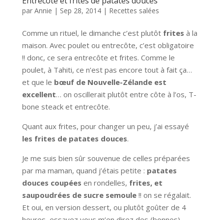
Entrecôte et frites de patates douces
par
Annie
|
Sep 28, 2014
|
Recettes salées
Comme un rituel, le dimanche c’est plutôt
frites
à la
maison. Avec poulet ou entrecôte, c’est obligatoire
!! donc, ce sera entrecôte et frites. Comme le
poulet, à Tahiti, ce n’est pas encore tout à fait ça…
et que le
bœuf de Nouvelle-Zélande est
excellent
… on oscillerait plutôt entre côte à l’os, T-
bone steack et entrecôte.
Quant aux frites, pour changer un peu, j’ai essayé
les frites de patates douces
.
Je me suis bien sûr souvenue de celles préparées
par ma maman, quand j’étais petite :
patates
douces coupées
en rondelles,
frites, et
saupoudrées de sucre semoule
!! on se régalait.
Et oui, en version dessert, ou plutôt goûter de 4
heures, essayez vous m’en direz des (bonnes)